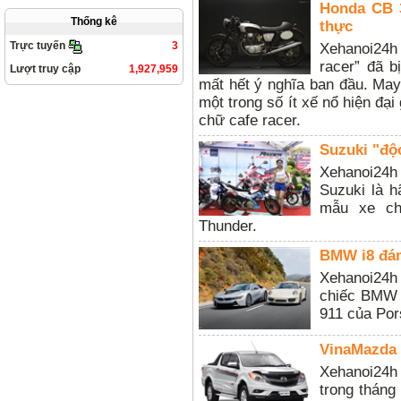
Honda CB 
Thống kê
thực
3
Trực tuyến
Xehanoi24h
racer” đã 
Lượt truy cập
1,927,959
mất hết ý nghĩa ban đầu. May
một trong số ít xế nổ hiện đạ
chữ cafe racer.
Suzuki "độ
Xehanoi24h
Suzuki là h
mẫu xe ch
Thunder.
BMW i8 đán
Xehanoi24h
chiếc BMW h
911 của Pors
VinaMazda 
Xehanoi24h 
trong tháng