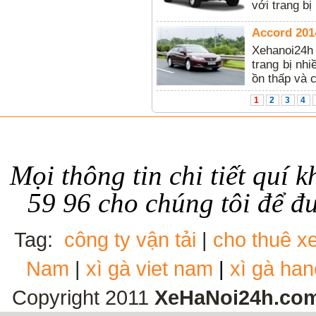
với trang bị
Accord 201
Xehanoi24h
trang bị nhi
ồn thấp và 
1
2
3
4
Mọi thông tin chi tiết quí 
59 96
cho chúng tôi để đ
Tag:
công ty vận tải
|
cho thuê xe
Nam
|
xì gà viet nam
|
xì gà ha
Copyright 2011
XeHaNoi24h.co