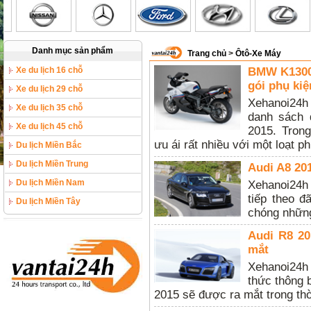
Danh mục sản phẩm
Trang chủ
>
Ôtô-Xe Máy
Xe du lịch 16 chỗ
BMW K1300S
gói phụ ki
Xe du lịch 29 chỗ
Xehanoi24h
Xe du lịch 35 chỗ
danh sách 
Xe du lịch 45 chỗ
2015. Tron
ưu ái rất nhiều với một loạt p
Du lịch Miền Bắc
Du lịch Miền Trung
Audi A8 20
Du lịch Miền Nam
Xehanoi24h
tiếp theo đ
Du lịch Miền Tây
chóng những
Audi R8 20
mắt
Xehanoi24h
thức thông 
2015 sẽ được ra mắt trong thời