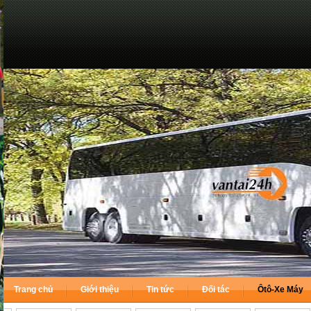
Trang chủ
Giới thiệu
Tin tức
Đối tác
Ôtô-Xe Máy