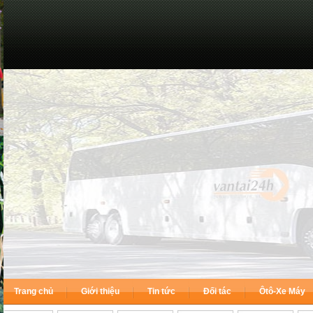
Trang chủ
Giới thiệu
Tin tức
Đối tác
Ôtô-Xe Máy