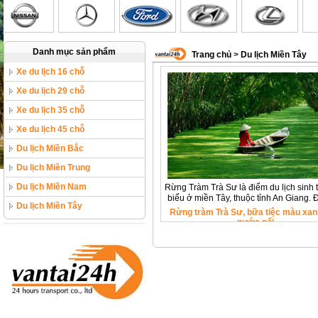
Danh mục sản phẩm
Trang chủ
>
Du lịch Miền Tây
Xe du lịch 16 chỗ
Xe du lịch 29 chỗ
Xe du lịch 35 chỗ
Xe du lịch 45 chỗ
Du lịch Miền Bắc
Du lịch Miền Trung
Du lịch Miền Nam
Rừng Tràm Trà Sư là điểm du lịch sinh t
biểu ở miền Tây, thuộc tỉnh An Giang. 
Du lịch Miền Tây
khu rừng ngập mặn vùng Tây Sông Hậu
Rừng tràm Trà Sư, bữa tiệc màu xa
khách sẽ thích thú bởi nét đặc trưng c
nước nổi
rừng ngập mặn, đây chính là nơi cư n
nhiều loài động thực vật tiêu biểu của 
như giang sen và điêng điểng nổi tiến
hàng sách đỏ Việt Nam.