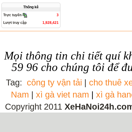
Thống kê
3
Trực tuyến
Lượt truy cập
1,928,421
Mọi thông tin chi tiết quí 
59 96
cho chúng tôi để đ
Tag:
công ty vận tải
|
cho thuê xe
Nam
|
xì gà viet nam
|
xì gà ha
Copyright 2011
XeHaNoi24h.co