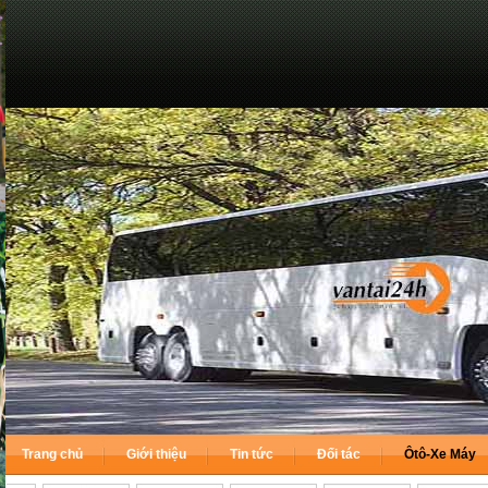
Trang chủ
Giới thiệu
Tin tức
Đối tác
Ôtô-Xe Máy