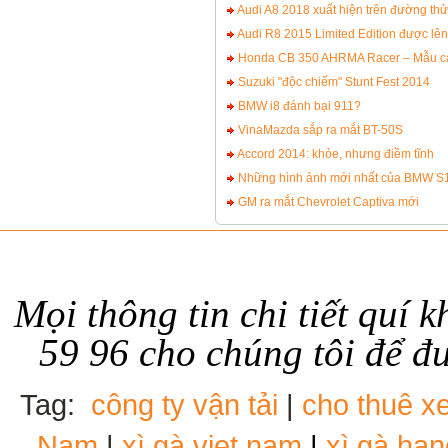
Audi A8 2018 xuất hiện trên đường thử
Audi R8 2015 Limited Edition được lên
Honda CB 350 AHRMA Racer – Mẫu caf
Suzuki "độc chiếm" Stunt Fest 2014
BMW i8 đánh bại 911?
VinaMazda sắp ra mắt BT-50S
Accord 2014: khỏe, nhưng điềm tĩnh
Những hình ảnh mới nhất của BMW S
GM ra mắt Chevrolet Captiva mới
Mọi thông tin chi tiết quí 
59 96
cho chúng tôi để đ
Tag:
công ty vận tải
|
cho thuê xe
Nam
|
xì gà viet nam
|
xì gà ha